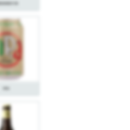
ennevin
IPA