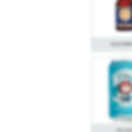
Klosters
Lys Al