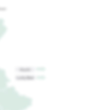
oven
Kiuchi
Lucky Beer