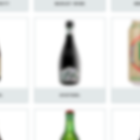
ritt
Barley Wine
Br
l
Hveteøl