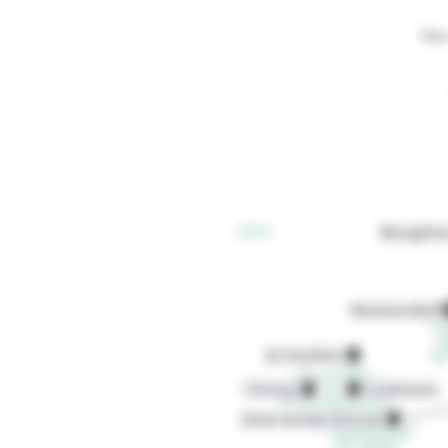
Hje
Broughton
Wicklow Wolf
St. Feuillien
Chimay
Lindemans
Omer Vander Ghinste