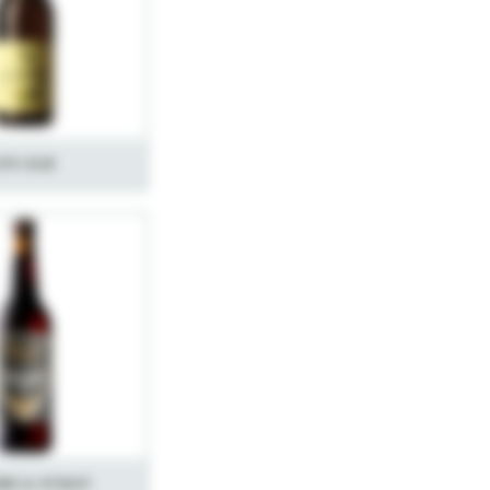
Lys Ale
er & Stout