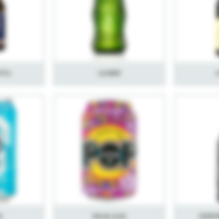
til
Lager
e
Pale Ale
Port