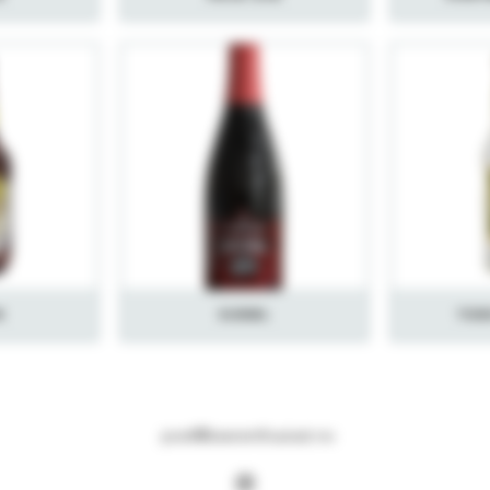
n
Surøl
Ton
post@beerenthusiast.no