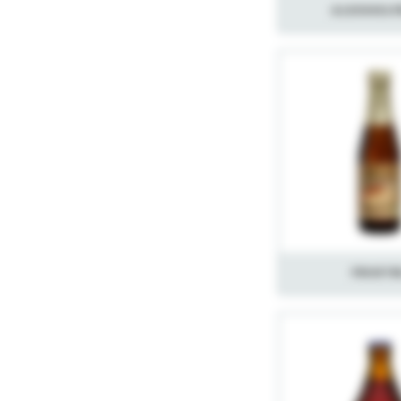
Alkoholf
Fruktø