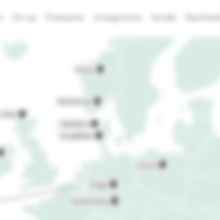
m
Om oss
Produsenter
Arrangementer
Kontakt
Åpenhetsl
Grans
Askheimer
 Ales
Midtfyns
Dry&Bitter
Lomza
Engel
Schlenkerla