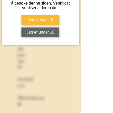
å besøke denne siden. Vennligst
verifiser alderen din.
Jeg er over 18
Varenumme
Jeg er under 18
r
15205901
VP-
pris
249,
90
Innhold
0,75
Alkoholprose
nt
6