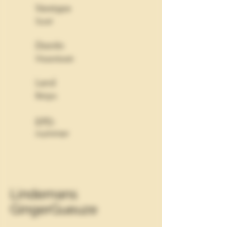
Varetype
Surøl
Distrikt
Vlezenbeek
Land
Belgia
EPD-
nummer
Lindemans
GingerGueuze