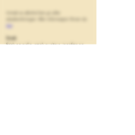
Inntak av alkohol kan gi ulike 
skadevirkninger. Mer informasjon finner du 
her
.
Smak
Frisk og syrlig, smak av sitrus, ingefær og 
urter. Tørr avslutning.
Lukt
Sitrus, ingefær, urter.
Farge
Dyp gyllen.
Metode
Spontangjæret. Blanding av lambic som er 
fatlagret i 2-3 år og i 12 md., tilsatt fersk 
ingefær. Ettergjæret på flaske.
Lagringsgrad