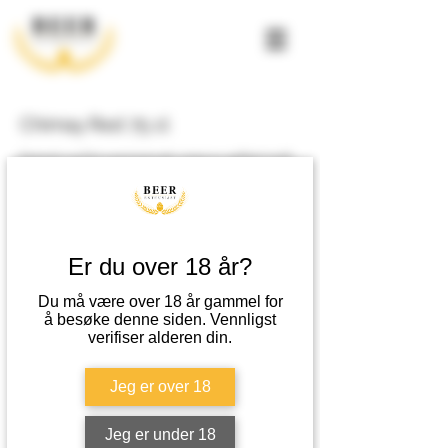
Chimay Red 75 cl
Kremet og fint sammensatt, preg av gyllent malt
og tørket frukt, lang ettersmak. Sval aroma preget
av gyllent malt, vørterkake, sitrus og urter.
Metode
Er du over 18 år?
Overgjæret, annengangsgjæring i flasken, tappet
Du må være over 18 år gammel for
ufiltrert og upasteurisert, ikke fatlagret, 1 md.
å besøke denne siden. Vennligst
flaskemodning før salg.
verifiser alderen din.
Passer til
Jeg er over 18
Lyst kjøtt, lam og sau eller svin.
Jeg er under 18