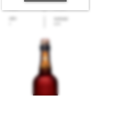
EPD-nummer
Varenummer
993801
4010344
ABV
Innhold
0,75
7