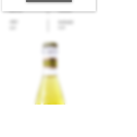
EPD-nummer
Varenummer
8004150
5289608
ABV
Innhold
0,33
0,01