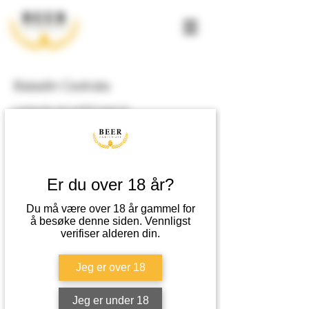
Baladin Cedrata
Leskende sitrondrikk laget på
kvalitetsingredienser; vann, brunt sukker,
sitronjuice og Calabriasitroner fra Diamante som
gir den genuine smaken av middelhavssitroner.
Ingen fargetilsetninger.
Er du over 18 år?
Du må være over 18 år gammel for
Metode
å besøke denne siden. Vennligst
verifiser alderen din.
-
Passer til
Jeg er over 18
Nytes når du har lyst på en leskende, frisk brus.
Jeg er under 18