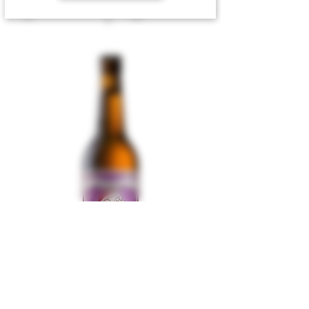
ABV
Innhold
0,5
7,2