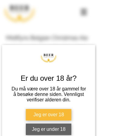
Midtfyns Belgian Christmas Ale
Friskt preg av sitrus, karamell, krydder og kjeks.
Aroma av appelsin, sitrus, karamell og krydder.
Metode
Er du over 18 år?
Tradisjonell overgjæret prosess.
Du må være over 18 år gammel for
å besøke denne siden. Vennligst
Passer til
verifiser alderen din.
Lyst kjøtt, svin eller som aperitiff.
Jeg er over 18
EPD-nummer
Varenummer
6394202
-
Jeg er under 18