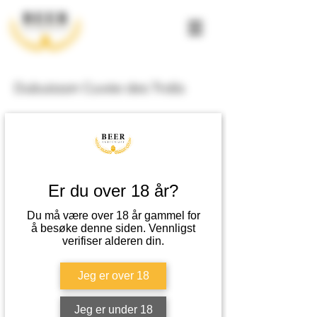
Dubuisson Cuvée des Trolls
Fyldig og kremet, preg av gul frukt og sitrus, lett
bitterhet.
Duft av gule frukter, sitrus og fersk humle.
Er du over 18 år?
Metode
Du må være over 18 år gammel for
Tradisjonell overgjæret metode,
å besøke denne siden. Vennligst
annengangsgjæring på flaske.
verifiser alderen din.
Passer til
Jeg er over 18
Server gjerne til retter med fisk eller lyst kjøtt. Kan
også nytes for seg selv.
Jeg er under 18