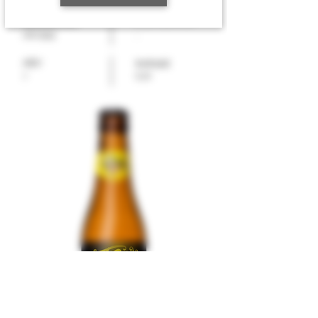
EPD-nummer
Varenummer
19973502
-
ABV
Innhold
0,33
7