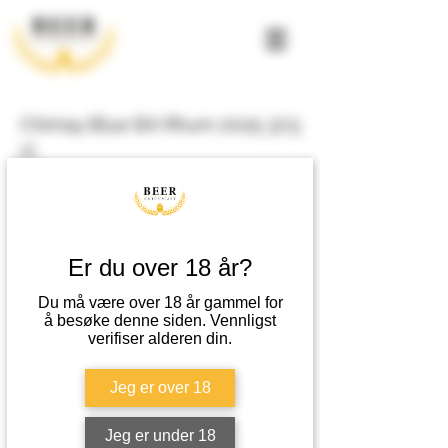
Chimay Blue BA Rhum 2025 37,5
cl
Fyldig, smak av karamell og vanilje, lett bitterhet,
preg av røstet malt og frukt. Aroma av vanilje, eik,
moden banan, dadler, søte krydder og eple.
Er du over 18 år?
Metode
Du må være over 18 år gammel for
Gjæret og lagret på fat: 25% Romfat, 27% Fransk
å besøke denne siden. Vennligst
verifiser alderen din.
eik, 48% Amerikansk eik.
Passer til
Jeg er over 18
Som aperitiff eller modne oster.
Jeg er under 18