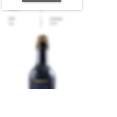
EPD-nummer
Varenummer
19680902
-
ABV
Innhold
0,375
10,5