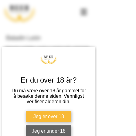
Baladin Leön
Kremet og fyldig, smak av røstet malt, sjokolade,
kaffe og tørket frukt. Aroma av tørket frukt, kaffe,
sjokolade og karamell.
Metode
Er du over 18 år?
Tradisjonell overgjæret metode.
Du må være over 18 år gammel for
å besøke denne siden. Vennligst
Passer til
verifiser alderen din.
Passer godt til kjøttgryter, kremede supper,
Jeg er over 18
blåmuggost eller desserter med sjokolade.
Jeg er under 18
EPD-nummer
Varenummer