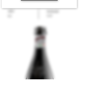
19653502
-
ABV
Innhold
0,33
8,5