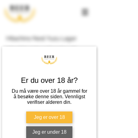
Hitachino Nest Yuzu Lager
Lett og frisk, smak av malt og sitrus. Lett
humlebitterhet. Duft av sitrus og humle, blomst
og gress.
Er du over 18 år?
Metode
Tradisjonell undergjæret prosess.
Du må være over 18 år gammel for
å besøke denne siden. Vennligst
verifiser alderen din.
Passer til
Passer utmerket alene eller til skalldyr og fisk.
Jeg er over 18
EPD-nummer
Varenummer
Jeg er under 18
16802502
-