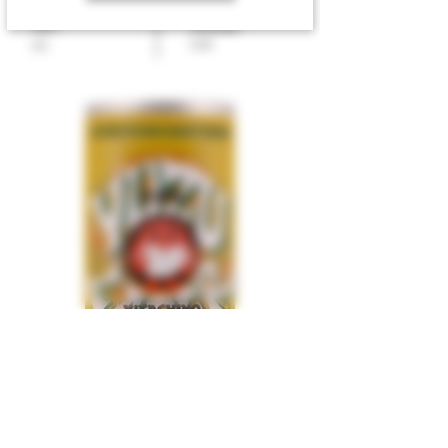
ABV
Innhold
0,35
5,5