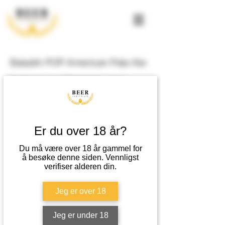
Baladin POP American Pale Ale
Humlepreg og middels bitterhet, toner av
bergamott og mandarin. Fruktig duft av humle
og sitrus med preg av korn.
Er du over 18 år?
Metode
Overgjæret.
Du må være over 18 år gammel for
å besøke denne siden. Vennligst
verifiser alderen din.
Passer til
Grønnsaker, ost eller lyst kjøtt.
Jeg er over 18
EPD-nummer
Varenummer
Jeg er under 18
14141002
6074348