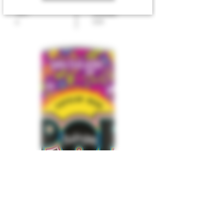
ABV
Innhold
0,33
6