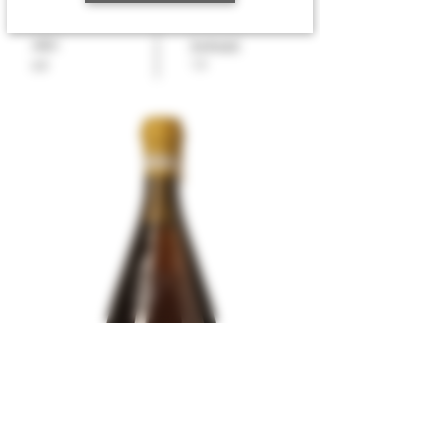
13257405
5849682
ABV
Innhold
1,5
6,8