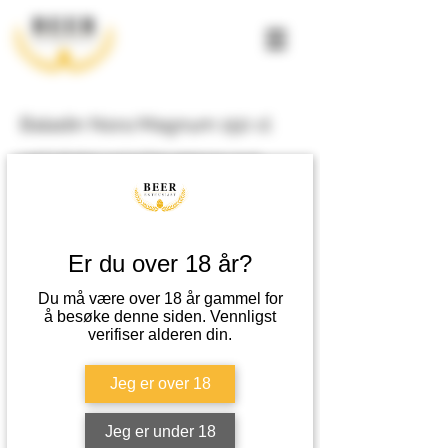
Baladin Nora Magnum 150 cl
Lett fruktighet med et klart gjærpreg og en
krydret tørr avslutning. God gjærpreg, lett
fruktighet med et bakteppe av urter og krydder.
Metode
Er du over 18 år?
Tradisjonell overgjæret prosess med tilsetning av
Du må være over 18 år gammel for
krydder og urter i kok.
å besøke denne siden. Vennligst
verifiser alderen din.
Passer til
Jeg er over 18
Ost, grønnsaker eller som aperitiff.
Jeg er under 18
EPD-nummer
Varenummer