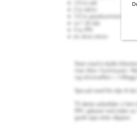
1/2 ts salt
Du
2 ts tahini
1/2 ts spisskummen
ca 1 dl olje
3 ss IPA
en skvis sitron
Start med å skylle kikert
man ikke i hummusen. Når 
og sitronsaften i. I tilleg
Spe på med litt olje til 
Til dette anbefaler vi let
IPA i glasset ved siden a
godt opp etter dippen.