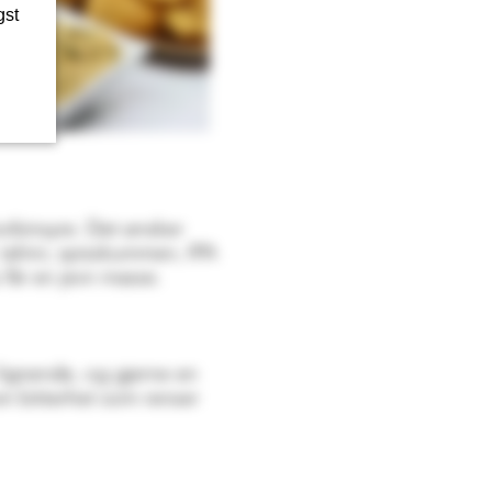
gst
orbinsyre. Det ønsker
 tahini, spisskummen, IPA
du får en jevn masse.
r lignende, og gjerne en
 en bitterhet som renser