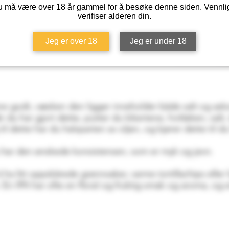
 må være over 18 år gammel for å besøke denne siden. Vennli
verifiser alderen din.
Jeg er over 18
Jeg er under 18
ene godt, væsken den ligger inneholder både salt og ask
du har gjort dette, putter du kikertene, hvitløken, salt,
g til dette har du halvparten av oljen, og kjører dette til 
du har den ønskede konsistensen, som er myk og jevn.
t å ha litt oppskårede grønnsaker, varme tortillachips elle
v. En IPA har ofte en floral og fruktig smak og aroma, og