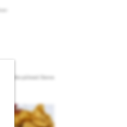
oven
llachip eller på brød. Denne