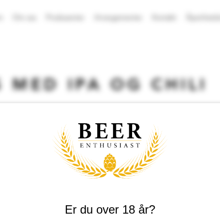
m
Om oss
Produsenter
Arrangementer
Kontakt
Åpenhetsl
 MED IPA OG CHILI
iber, er enkel å lage og er et perfekt dipp til grønnsaker, torti
siden vi bruker IPA og chili i den.
 (140gr)
Er du over 18 år?