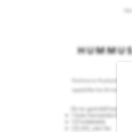
Hje
HUMMUS
Hummus er rik på protein og f
oppskrifter har litt mer kick, 
Gir en god skål hummus
1 boks hermetiske kikerter
1/2 hvitløksbåt
1/4 chili, uten frø