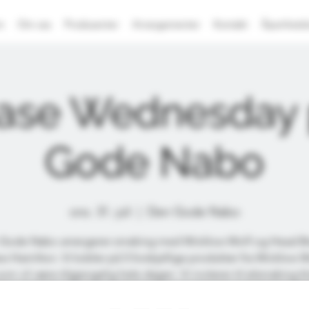
m
Om oss
Produsenter
Arrangementer
Kontakt
Åpenhetsl
ase Wednesday 
Gode Nabo
ons. 31. juli
  |  
Den Gode Nabo
Gode Nabo arrangerer smaking med Wicklow Wolf og Head B
w Hamilton. Vi kobler på 5 forskjellige produkter fra Wicklow W
om vil være tilgjengelig hele dagen. Vi inviterer til ølsmaking 
0 med Andrew hvor vi tar for oss de produktene som finnes i N