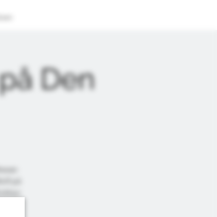
oven
på Den
rewer
olf på
klokken
orge!