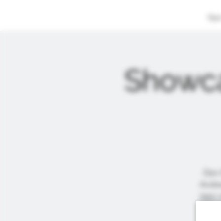
Hje
Showc
Den 
Andre
tapp s
18.3